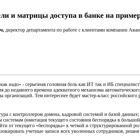
ли и матрицы доступа в банке на пример
ч,
директор департамента по работе с клиентами компании Ава
как надо» - серьезная головная боль как ИТ так и ИБ специалис
вия до недавнего времени адекватного механизма автоматическог
ы организаций. Тем интереснее будет мастер-класс российского
ктура с контроллером домена, кадровой системой и базой данных
м системам (имитация текущего состояния беспорядка в большо
ейти от текущего «беспорядка» к четкой и структурированной ро
аблокировать учетные записи всех уволенных сотрудников, реши