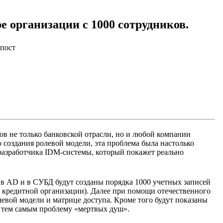
е организации с 1000 сотрудников.
нпост
тов не только банковской отрасли, но и любой компании
о создания ролевой модели, эта проблема была настолько
 разработчика IDM-системы, который покажет реально
; в AD и в СУБД будут созданы порядка 1000 учетных записей
й кредитной организации). Далее при помощи отечественного
левой модели и матрице доступа. Кроме того будут показаны
в тем самым проблему «мертвых душ».