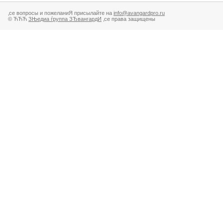
‚се вопросы и пожеланиЯ присылайте на
info@avangardpro.ru
© ЋЋЋ
ЗЊедиа ѓруппа ЗЂвангардИ
‚се права защищены